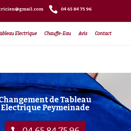

tricien@gmail.com
04 65 84 75 96
ableau Electrique
Chauffe-Eau
Avis
Contact
Changement de Tableau
Electrique Peymeinade
04 65 84 75 96