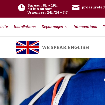
Bureau
: 8h – 19h


proazurelec
du lun au sam
Urgences
: 24h/24 – 7j7
icite
Installations
Depannages
Interventions
T
WE SPEAK ENGLISH