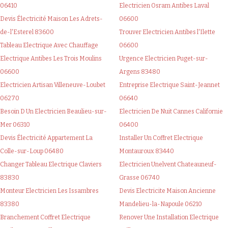
06410
Electricien Osram Antibes Laval
Devis Électricité Maison Les Adrets-
06600
de-l'Esterel 83600
Trouver Electricien Antibes l'Ilette
Tableau Electrique Avec Chauffage
06600
Electrique Antibes Les Trois Moulins
Urgence Electricien Puget-sur-
06600
Argens 83480
Electricien Artisan Villeneuve-Loubet
Entreprise Electrique Saint-Jeannet
06270
06640
Besoin D Un Electricien Beaulieu-sur-
Electricien De Nuit Cannes Californie
Mer 06310
06400
Devis Électricité Appartement La
Installer Un Coffret Electrique
Colle-sur-Loup 06480
Montauroux 83440
Changer Tableau Electrique Claviers
Electricien Unelvent Chateauneuf-
83830
Grasse 06740
Monteur Electricien Les Issambres
Devis Electricite Maison Ancienne
83380
Mandelieu-la-Napoule 06210
Branchement Coffret Electrique
Renover Une Installation Electrique