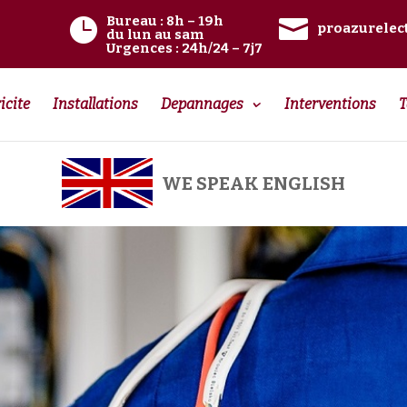
Bureau
: 8h – 19h


proazurelec
du lun au sam
Urgences
: 24h/24 – 7j7
icite
Installations
Depannages
Interventions
T
WE SPEAK ENGLISH