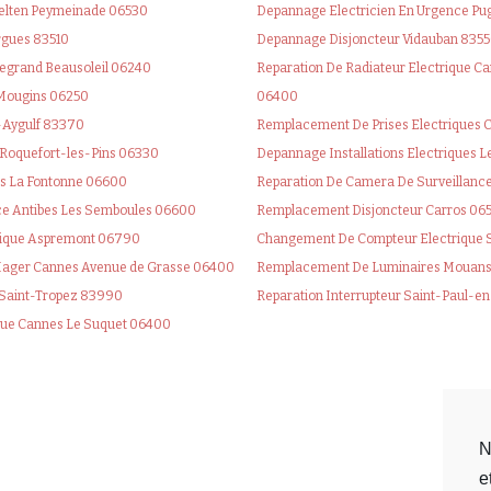
 Felten Peymeinade 06530
Depannage Electricien En Urgence P
rgues 83510
Depannage Disjoncteur Vidauban 835
Legrand Beausoleil 06240
Reparation De Radiateur Electrique Ca
 Mougins 06250
06400
t-Aygulf 83370
Remplacement De Prises Electriques
Roquefort-les-Pins 06330
Depannage Installations Electriques 
bes La Fontonne 06600
Reparation De Camera De Surveillanc
ce Antibes Les Semboules 06600
Remplacement Disjoncteur Carros 06
trique Aspremont 06790
Changement De Compteur Electrique S
 Hager Cannes Avenue de Grasse 06400
Remplacement De Luminaires Mouan
e Saint-Tropez 83990
Reparation Interrupteur Saint-Paul-e
que Cannes Le Suquet 06400
N
e