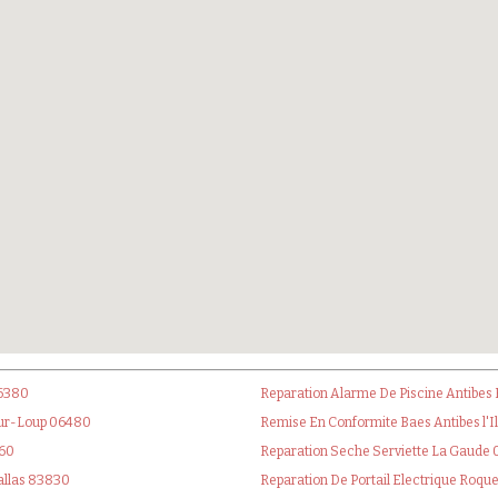
06380
Reparation Alarme De Piscine Antibes
sur-Loup 06480
Remise En Conformite Baes Antibes l'I
360
Reparation Seche Serviette La Gaude 
Callas 83830
Reparation De Portail Electrique Roq