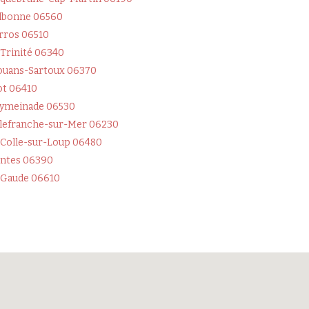
lbonne 06560
rros 06510
 Trinité 06340
uans-Sartoux 06370
ot 06410
ymeinade 06530
llefranche-sur-Mer 06230
 Colle-sur-Loup 06480
ntes 06390
 Gaude 06610