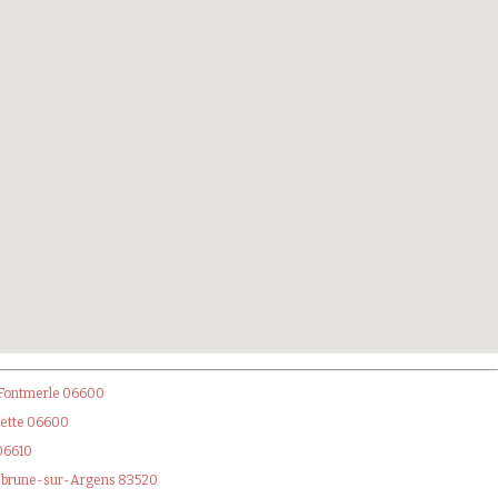
 Fontmerle 06600
lette 06600
06610
uebrune-sur-Argens 83520