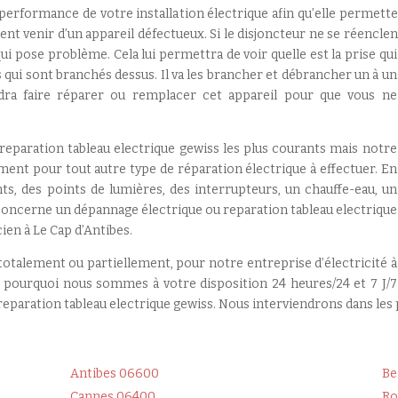
a performance de votre installation électrique afin qu’elle permette 
ment venir d’un appareil défectueux. Si le disjoncteur ne se réencle
qui pose problème. Cela lui permettra de voir quelle est la prise qui
 qui sont branchés dessus. Il va les brancher et débrancher un à un
audra faire réparer ou remplacer cet appareil pour que vous ne
 reparation tableau electrique gewiss les plus courants mais notre
ement pour tout autre type de réparation électrique à effectuer. En
, des points de lumières, des interrupteurs, un chauffe-eau, un
concerne un dépannage électrique ou reparation tableau electrique
cien à Le Cap d’Antibes.
 totalement ou partiellement, pour notre entreprise d’électricité à
st pourquoi nous sommes à votre disposition 24 heures/24 et 7 J/7
paration tableau electrique gewiss. Nous interviendrons dans les pl
Antibes 06600
Be
Cannes 06400
Ro