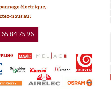
épannage électrique,
ctez-nous au :
 65 84 75 96