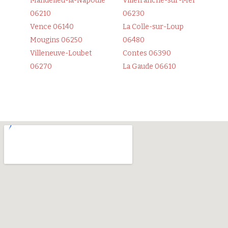
Mandelieu-la-Napoule
Villefranche-sur-Mer
06210
06230
Vence 06140
La Colle-sur-Loup
Mougins 06250
06480
Villeneuve-Loubet
Contes 06390
06270
La Gaude 06610