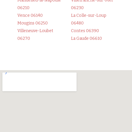
Mandelieu-la-Napoule
Villefranche-sur-Mer
06210
06230
Vence 06140
La Colle-sur-Loup
Mougins 06250
06480
Villeneuve-Loubet
Contes 06390
06270
La Gaude 06610