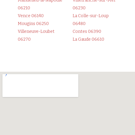
Mandelieu-la-Napoule
Villefranche-sur-Mer
06210
06230
Vence 06140
La Colle-sur-Loup
Mougins 06250
06480
Villeneuve-Loubet
Contes 06390
06270
La Gaude 06610