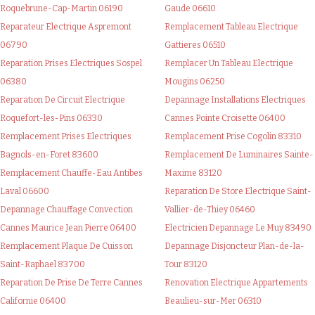
Roquebrune-Cap-Martin 06190
Gaude 06610
Reparateur Electrique Aspremont
Remplacement Tableau Electrique
06790
Gattieres 06510
Reparation Prises Electriques Sospel
Remplacer Un Tableau Electrique
06380
Mougins 06250
Reparation De Circuit Electrique
Depannage Installations Electriques
Roquefort-les-Pins 06330
Cannes Pointe Croisette 06400
Remplacement Prises Electriques
Remplacement Prise Cogolin 83310
Bagnols-en-Foret 83600
Remplacement De Luminaires Sainte-
Remplacement Chauffe-Eau Antibes
Maxime 83120
Laval 06600
Reparation De Store Electrique Saint-
Depannage Chauffage Convection
Vallier-de-Thiey 06460
Cannes Maurice Jean Pierre 06400
Electricien Depannage Le Muy 83490
Remplacement Plaque De Cuisson
Depannage Disjoncteur Plan-de-la-
Saint-Raphael 83700
Tour 83120
Reparation De Prise De Terre Cannes
Renovation Electrique Appartements
Californie 06400
Beaulieu-sur-Mer 06310