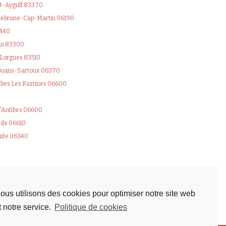
nt-Aygulf 83370
quebrune-Cap-Martin 06190
3440
an 83300
l Lorgues 83510
 Mouans-Sartoux 06370
ibes Les Rastines 06600
d'Antibes 06600
ude 06610
inite 06340
ous utilisons des cookies pour optimiser notre site web
t notre service.
Politique de cookies