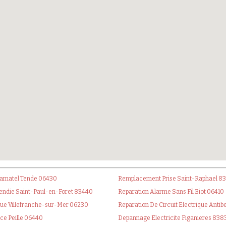
 Famatel Tende 06430
Remplacement Prise Saint-Raphael 8
endie Saint-Paul-en-Foret 83440
Reparation Alarme Sans Fil Biot 06410
que Villefranche-sur-Mer 06230
Reparation De Circuit Electrique Anti
ce Peille 06440
Depannage Electricite Figanieres 838