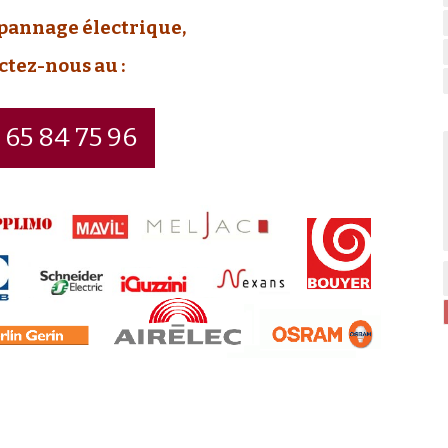
épannage électrique,
ctez-nous au :
 65 84 75 96