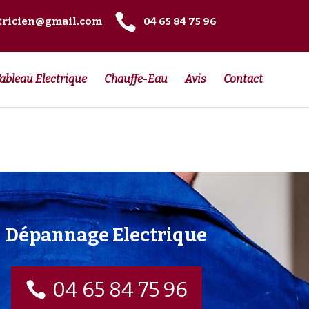

tricien@gmail.com
04 65 84 75 96
ableau Electrique
Chauffe-Eau
Avis
Contact
Dépannage Electrique
04 65 84 75 96