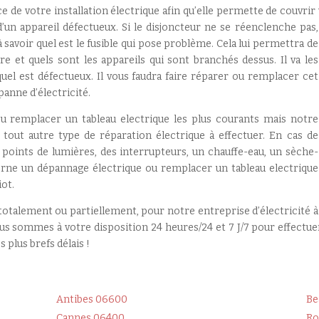
de votre installation électrique afin qu’elle permette de couvrir v
d’un appareil défectueux. Si le disjoncteur ne se réenclenche pas,
 savoir quel est le fusible qui pose problème. Cela lui permettra de
re et quels sont les appareils qui sont branchés dessus. Il va les
uel est défectueux. Il vous faudra faire réparer ou remplacer cet
panne d’électricité.
ou remplacer un tableau electrique les plus courants mais notre
 tout autre type de réparation électrique à effectuer. En cas de
oints de lumières, des interrupteurs, un chauffe-eau, un sèche-
erne un dépannage électrique ou remplacer un tableau electrique
iot.
 totalement ou partiellement, pour notre entreprise d’électricité à
nous sommes à votre disposition 24 heures/24 et 7 J/7 pour effect
 plus brefs délais !
Antibes 06600
Be
Cannes 06400
Ro