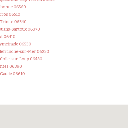
lbonne 06560
rros 06510
 Trinité 06340
uans-Sartoux 06370
ot 06410
ymeinade 06530
llefranche-sur-Mer 06230
 Colle-sur-Loup 06480
ntes 06390
 Gaude 06610