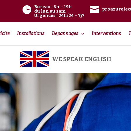
Bureau
: 8h – 19h


proazurelec
du lun au sam
Urgences
: 24h/24 – 7j7
icite
Installations
Depannages
Interventions
T
WE SPEAK ENGLISH