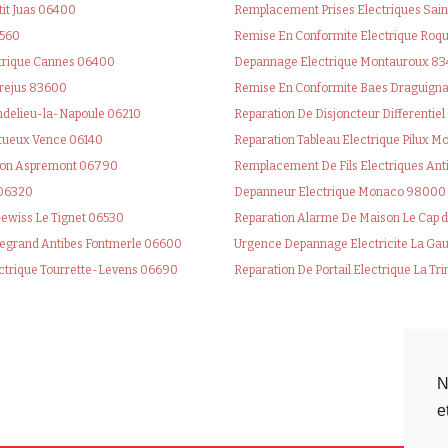
it Juas 06400
Remplacement Prises Electriques Sai
6560
Remise En Conformite Electrique Ro
trique Cannes 06400
Depannage Electrique Montauroux 8
Frejus 83600
Remise En Conformite Baes Draguign
delieu-la-Napoule 06210
Reparation De Disjoncteur Differentie
ctueux Vence 06140
Reparation Tableau Electrique Pilux
ion Aspremont 06790
Remplacement De Fils Electriques Ant
 06320
Depanneur Electrique Monaco 98000
Gewiss Le Tignet 06530
Reparation Alarme De Maison Le Cap 
 Legrand Antibes Fontmerle 06600
Urgence Depannage Electricite La Ga
ectrique Tourrette-Levens 06690
Reparation De Portail Electrique La Tr
N
e